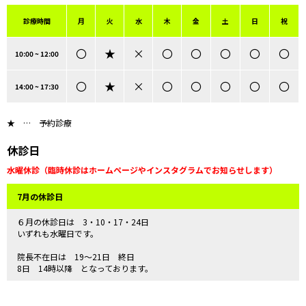
診療時間
月
火
水
木
金
土
日
祝
〇
★
×
〇
〇
〇
〇
〇
10:00 ~ 12:00
〇
★
×
〇
〇
〇
〇
〇
14:00 ~ 17:30
予約診療
休診日
水曜休診（臨時休診はホームページやインスタグラムでお知らせします）
7月の休診日
６月の休診日は 3・10・17・24日
いずれも水曜日です。
院長不在日は 19～21日 終日
8日 14時以降 となっております。