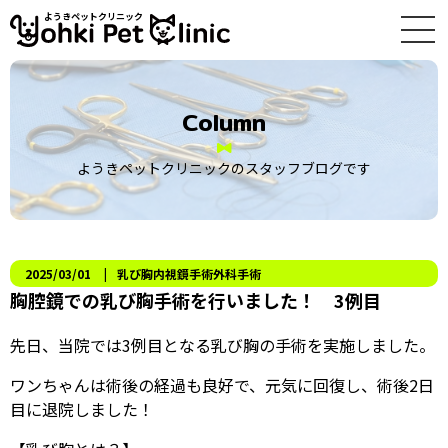
ようきペットクリニック
Column
ようきペットクリニックのスタッフブログです
2025/03/01
乳び胸
内視鏡手術
外科手術
胸腔鏡での乳び胸手術を行いました！ 3例目
先日、当院では3例目となる乳び胸の手術を実施しました。
ワンちゃんは術後の経過も良好で、元気に回復し、術後2日
目に退院しました！