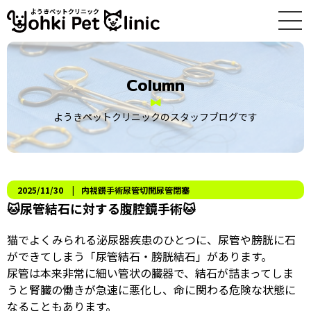
ようきペットクリニック
Column
ようきペットクリニックのスタッフブログです
2025/11/30
内視鏡手術
尿管切開
尿管閉塞
🐱尿管結石に対する腹腔鏡手術🐱
猫でよくみられる泌尿器疾患のひとつに、尿管や膀胱に石
ができてしまう「尿管結石・膀胱結石」があります。
尿管は本来非常に細い管状の臓器で、結石が詰まってしま
うと腎臓の働きが急速に悪化し、命に関わる危険な状態に
なることもあります。