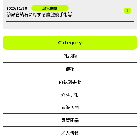
2025/11/30
尿管閉塞
🐱尿管結石に対する腹腔鏡手術🐱
Category
乳び胸
便秘
内視鏡手術
外科手術
尿管切開
尿管閉塞
求人情報